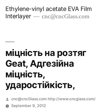
Skip
Ethylene-vinyl acetate EVA Film
to
Interlayer
cnc@cncGlass.com
content
міцність на розтяг
Geat, Адгезійна
міцність,
ударостійкість,
Posted
cnc@cncGlass.com http://www.cncglass.com/
by
September 9, 2012