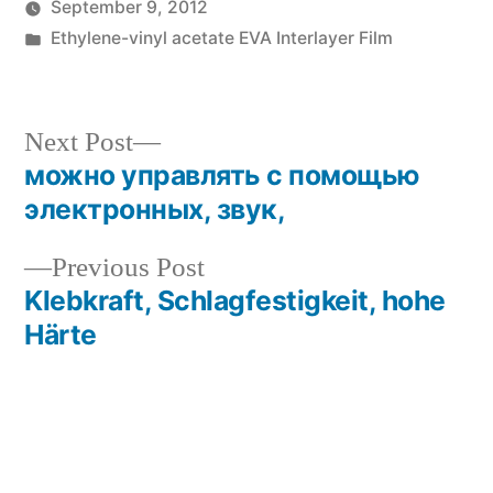
by
September 9, 2012
Posted
Ethylene-vinyl acetate EVA Interlayer Film
in
Next
Next Post
post:
можно управлять с помощью
Post
электронных, звук,
navigation
Previous
Previous Post
post:
Klebkraft, Schlagfestigkeit, hohe
Härte