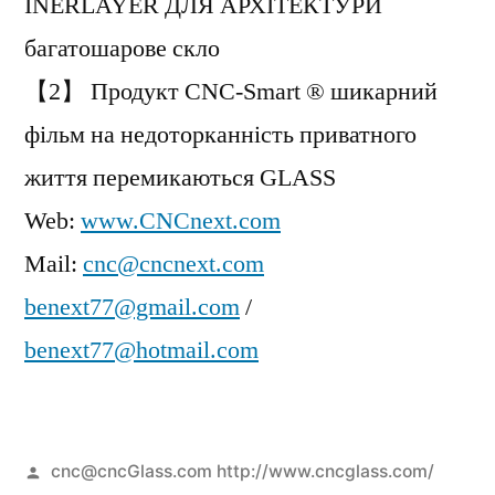
INERLAYER ДЛЯ АРХІТЕКТУРИ
багатошарове скло
【2】 Продукт CNC-Smart ® шикарний
фільм на недоторканність приватного
життя перемикаються GLASS
Web:
www.CNCnext.com
Mail:
cnc@cncnext.com
benext77@gmail.com
/
benext77@hotmail.com
Posted
cnc@cncGlass.com http://www.cncglass.com/