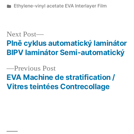
Posted
Ethylene-vinyl acetate EVA Interlayer Film
in
Next
Next Post
post:
Plně cyklus automatický laminátor
Post
BIPV laminátor Semi-automatický
navigation
Previous
Previous Post
post:
EVA Machine de stratification /
Vitres teintées Contrecollage